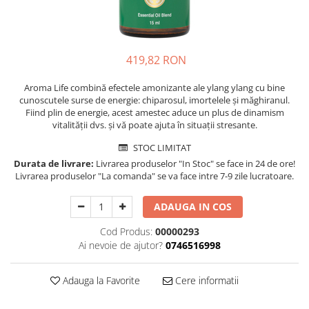
419,82 RON
Aroma Life combină efectele amonizante ale ylang ylang cu bine
cunoscutele surse de energie: chiparosul, imortelele și măghiranul.
Fiind plin de energie, acest amestec aduce un plus de dinamism
vitalității dvs. și vă poate ajuta în situații stresante.
STOC LIMITAT
Durata de livrare:
Livrarea produselor "In Stoc" se face in 24 de ore!
Livrarea produselor "La comanda" se va face intre 7-9 zile lucratoare.
ADAUGA IN COS
Cod Produs:
00000293
Ai nevoie de ajutor?
0746516998
Adauga la Favorite
Cere informatii