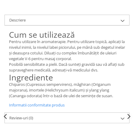
Descriere
Cum se utilizează
Pentru utilizare în aromaterapie. Pentru utilizare topică, aplicați la
nivelul inimii, la nivelul labei piciorului, pe mână sub degetul inelar
și deasupra cotului. Diluați cu complex îmbunătățit de uleiuri
vegetale V-6 pentru masaj corporal.
Posibilă sensibilitate a pielii. Dacă sunteți gravidă sau vă aflați sub
supraveghere medicală, adresați-vă medicului dvs.
Ingrediente
Chiparos (Cupressus sempervirens), măghiran (Origanum
majorana), imortele (Helichrysum italicum) și ylang ylang
(Cananga odorata) într-o bază de ulei de semințe de susan.
Informatii conformitate produs
Review-uri
(0)