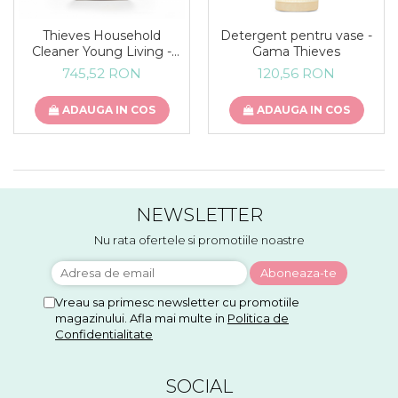
Thieves Household
Detergent pentru vase -
Cleaner Young Living -
Gama Thieves
Detergent universal
745,52 RON
120,56 RON
pentru suprafete
ADAUGA IN COS
ADAUGA IN COS
NEWSLETTER
Nu rata ofertele si promotiile noastre
Vreau sa primesc newsletter cu promotiile
magazinului. Afla mai multe in
Politica de
Confidentialitate
SOCIAL