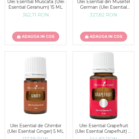
Ulei Esential Muscata (Ulei
Ulei Esential din Musetel
Esential Geranium) 15 ML
German (Ulei Esential
German Chamomile) 5 ML
362,71 RON
327,82 RON
ADAUGA IN COS
ADAUGA IN COS
Ulei Esential de Ghimbir
Ulei Esential Grapefruit
(Ulei Esential Ginger) 5 ML
(Ulei Esential Grapefruit) 15
ML
117,38 RON
144,87 RON