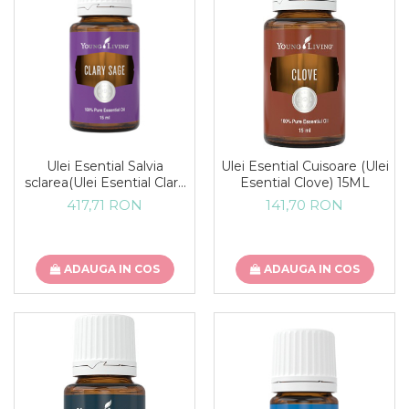
Ulei Esential Salvia
Ulei Esential Cuisoare (Ulei
sclarea(Ulei Esential Clary
Esential Clove) 15ML
Sage) 15ML
417,71 RON
141,70 RON
ADAUGA IN COS
ADAUGA IN COS