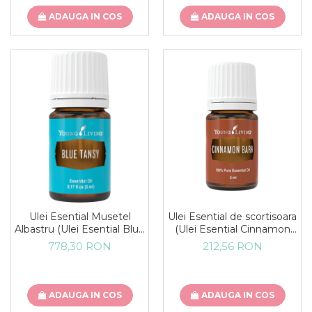
ADAUGA IN COS
ADAUGA IN COS
Ulei Esential Musetel
Ulei Esential de scortisoara
Albastru (Ulei Esential Blue
(Ulei Esential Cinnamon
Tansy) 5ML
Bark) 5ML
778,30 RON
212,56 RON
ADAUGA IN COS
ADAUGA IN COS