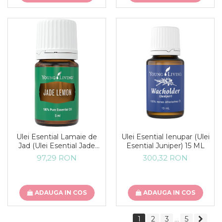
Ulei Esential Lamaie de
Ulei Esential Ienupar (Ulei
Jad (Ulei Esential Jade
Esential Juniper) 15 ML
Lemon) 5 ML
97,29 RON
300,32 RON
ADAUGA IN COS
ADAUGA IN COS
1
2
3
5
...