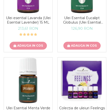
Ulei esential Lavanda (Ulei
Ulei Esential Eucalipt
Esential Lavender) 15 ML
Globulus (Ulei Esential
Eucalyptus Globulus) 15
213,61 RON
126,90 RON
ML
ADAUGA IN COS
ADAUGA IN COS
Ulei Esential Menta Verde
Colecția de uleiuri Feelings