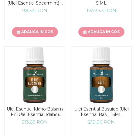
(Ulei Esential Spearmint) 5
5 ML
ML
98,34 RON
1.573,53 RON
ADAUGA IN COS
ADAUGA IN COS
Ulei Esential Idaho Balsam
Ulei Esential Busuioc (Ulei
Fir (Ulei Esential Idaho)
Esential Basil) 15ML
15ML
513,68 RON
219,96 RON