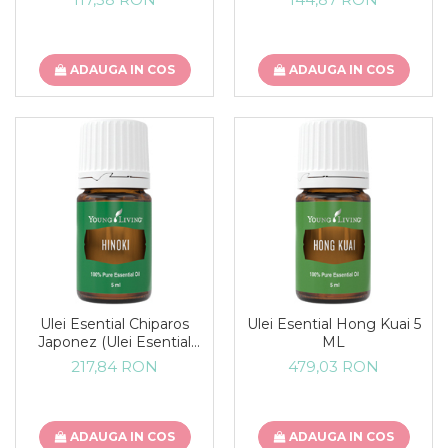
ADAUGA IN COS
ADAUGA IN COS
Ulei Esential Chiparos
Ulei Esential Hong Kuai 5
Japonez (Ulei Esential
ML
Hinoki) 5 ML
217,84 RON
479,03 RON
ADAUGA IN COS
ADAUGA IN COS