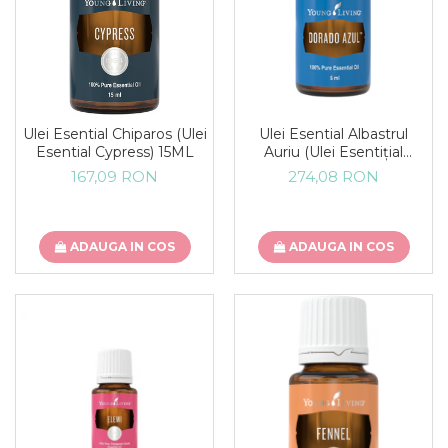
Ulei Esential Chiparos (Ulei
Ulei Esential Albastrul
Esential Cypress) 15ML
Auriu (Ulei Esentițial
Dorado Azul) 5ML
167,09 RON
274,08 RON
ADAUGA IN COS
ADAUGA IN COS