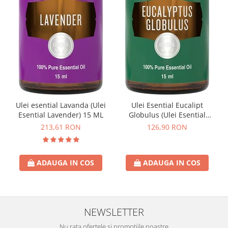
Ulei esential Lavanda (Ulei
Ulei Esential Eucalipt
Esential Lavender) 15 ML
Globulus (Ulei Esential
Eucalyptus Globulus) 15 ML
213,61 RON
126,90 RON
ADAUGA IN COS
ADAUGA IN COS
NEWSLETTER
Nu rata ofertele si promotiile noastre