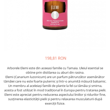
198,81 RON
Arborele Elemi este din aceeasi familie cu Tamaia. Uleiul esential se
obtine prin distilarea cu aburi din rasina.
Elemi (Canarium luzonicum) are un parfum pătrunzător asemănător
tămâiei care nu este foarte puternic și într-o anumită măsură balsamic.
Un membru al aceleiași familii de plante la fel ca tămâia și smirna,
acesta a fost utilizat în mod tradițional în Europa pentru tratarea pielii.
Elemi este apreciat pentru reducerea aspectului liniilor și ridurilor fine,
susținerea elasticității pielii și pentru relaxarea musculaturii după
exerciții fizice.