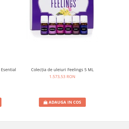
 Esential
Colecția de uleiuri Feelings 5 ML
Ulei Ese
E
1.573,53 RON
ADAUGA IN COS