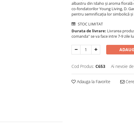
albastru din Idaho și aroma florală 
co-fondatorilor Young Living, D. Gar
pentru semnificația lor simbolică și
STOC LIMITAT
Durata de livrare:
Livrarea produse
comanda" se va face intre 7-9 zile l
ADAUG
Cod Produs:
C653
Ai nevoie de
Adauga la Favorite
Cere 