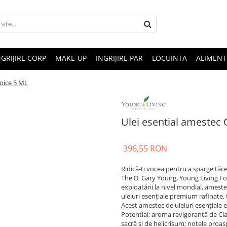
NGRIJIRE CORP
MAKE-UP
INGRIJIRE PAR
LOCUINTA
ALIMENT
Voice 5 ML
Ulei esential amestec
396,55 RON
Ridică-ți vocea pentru a sparge tăc
The D. Gary Young, Young Living Fo
exploatării la nivel mondial, amest
uleiuri esențiale premium rafinate, 
Acest amestec de uleiuri esențiale 
Potential; aroma revigorantă de Cla
sacră și de helicrisum; notele proa