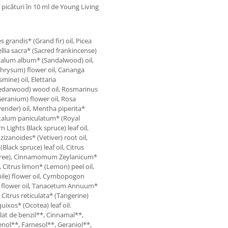
5 picături în 10 ml de Young Living
 grandis* (Grand fir) oil, Picea
lia sacra* (Sacred frankincense)
Santalum album* (Sandalwood) oil,
chrysum) flower oil, Cananga
mine) oil, Elettaria
edarwood) wood oil, Rosmarinus
Geranium) flower oil, Rosa
ender) oil, Mentha piperita*
antalum paniculatum* (Royal
Lights Black spruce) leaf oil,
zizanoides* (Vetiver) root oil,
lack spruce) leaf oil, Citrus
-free), Cinnamomum Zeylanicum*
, Citrus limon* (Lemon) peel oil,
mile) flower oil, Cymbopogon
a) flower oil, Tanacetum Annuum*
, Citrus reticulata* (Tangerine)
uixos* (Ocotea) leaf oil.
ilat de benzil**, Cinnamal**,
genol**, Farnesol**, Geraniol**,