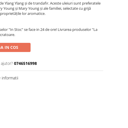
de Ylang Ylang și de trandafir. Aceste uleiuri sunt preferatele
y Young și Mary Young și ale familiei, selectate cu grijă
 proprietățile lor aromatice.
lor "In Stoc" se face in 24 de ore! Livrarea produselor "La
ucratoare.
A IN COS
 ajutor?
0746516998
informatii