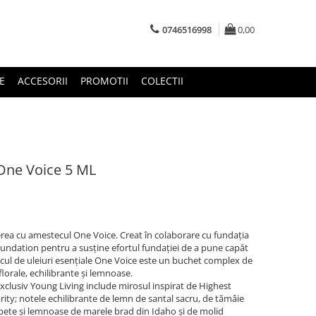
0746516998
0,00
E
ACCESORII
PROMOTII
COLECTII
 One Voice 5 ML
erea cu amestecul One Voice. Creat în colaborare cu fundația
undation pentru a susține efortul fundației de a pune capăt
ecul de uleiuri esențiale One Voice este un buchet complex de
florale, echilibrante și lemnoase.
exclusiv Young Living include mirosul inspirat de Highest
rity; notele echilibrante de lemn de santal sacru, de tămâie
spete și lemnoase de marele brad din Idaho și de molid