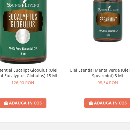
sential Eucalipt Globulus (Ulei
Ulei Esential Menta Verde (Ulei
al Eucalyptus Globulus) 15 ML
Spearmint) 5 ML
126,90 RON
98,34 RON
ADAUGA IN COS
ADAUGA IN COS