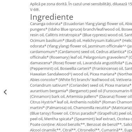
Aplică pe zona dorită. În cazul unei sensibilități, diluează 1
V-6®.
Ingrediente
Cananga odorata* (Ecuadorian Ylang ylang) flower oil, Abies
pungens* (Idaho Blue spruce) branch/leaf/wood oil, Boswel
resin oil, Callitris intratropica* (Blue cypress) wood oil, 
Ocimum basilicum* (Basil) oil, Helichrysum italicum* (Heli
odorata* (Ylang ylang) flower oil, Jasminum officinale^^ (Jas
cardamomum* (Cardamom) seed oil, Cedrus atlantica* (C
officinalis* (Rosemary) leaf oil, Pelargonium graveolens* (
damascena* (Rose) flower oil, Lavandula angustifolia* (Lav
(Peppermint) oil, Boswellia carterii* (Frankincense) oil, S
Hawaiian Sandalwood^) wood oil, Picea mariana* (Northern 
Abies concolor* (White fir) branch/ leaf/wood oil, Vetiveria 
Coriandrum sativum* (Coriander) seed oil, Picea mariana* (B
aurantium bergamia* (Bergamot) peel oil (Furocoumarin
(Cinnamon) bark oil, Artemisia pallens* (Davana) flower oil
Citrus Hystrix* leaf oil, Anthemis nobilis* (Roman Chamo
martini* (Palmarosa) oil, Chamomilla recutita* (Matricari
(Blue tansy) flower oil, Citrus paradisi* (Grapefruit) peel oil
peel oil, Mentha spicata* (Spearmint) leaf extract, Ocotea q
Poate conține: Alcool benzilic**, Benzoat de benzil**, Salic
Alcool cinamilic**, Citral**, Citronellol**, Cumarină**, Eu