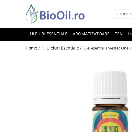
ULEIURI ESENTIALE
AROMATIZATOARE
TEN
I
Home /
1. Uleiuri Esentiale /
Ulei esential amestec One 