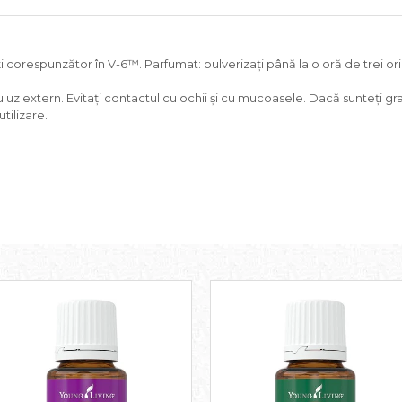
aţi corespunzător în V-6™. Parfumat: pulverizați până la o oră de trei ori 
 uz extern. Evitaţi contactul cu ochii și cu mucoasele. Dacă sunteţi gr
tilizare.