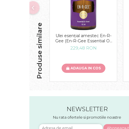
Produse similare
Ulei esențial amestec En-R-
Gee (En-R-Gee Essential Oil
Blend) 15 ML
229,48 RON
ADAUGA IN COS
NEWSLETTER
Nu rata ofertele si promotiile noastre