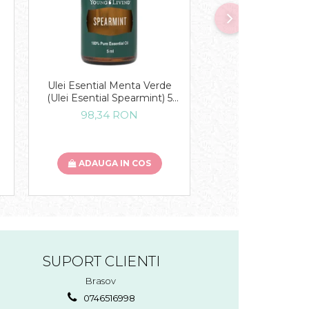
Ulei Esential Menta Verde
Colecția de uleiuri 
(Ulei Esential Spearmint) 5
ML
ML
98,34 RON
1.573,53 R
ADAUGA IN COS
ADAUGA IN
SUPORT CLIENTI
Brasov
0746516998