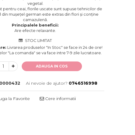
vegetal.
at pentru ceai, florile uscate sunt supuse tehnicilor de
l din mușețel german este extras din flori și conține
camazulenă.
Principalele beneficii:
Are efecte relaxante.
STOC LIMITAT
re:
Livrarea produselor "In Stoc" se face in 24 de ore!
lor "La comanda" se va face intre 7-9 zile lucratoare.
ADAUGA IN COS
0000432
Ai nevoie de ajutor?
0746516998
ga la Favorite
Cere informatii