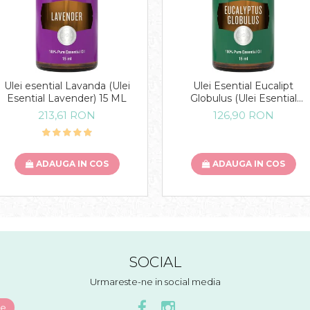
Ulei esential Lavanda (Ulei
Ulei Esential Eucalipt
Esential Lavender) 15 ML
Globulus (Ulei Esential
Eucalyptus Globulus) 15 ML
213,61 RON
126,90 RON
ADAUGA IN COS
ADAUGA IN COS
SOCIAL
Urmareste-ne in social media