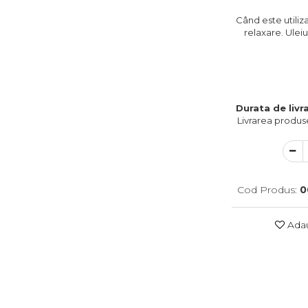
Când este utiliz
relaxare. Uleiu
Durata de livra
Livrarea produse
Cod Produs:
0
Adau