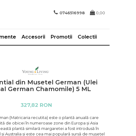
0746516998
0,00
imente
Accesorii
Promotii
Colectii
ntial din Musetel German (Ulei
ial German Chamomile) 5 ML
327,82 RON
man (Matricaria recutita) este o plantă anuală care
nită de obicei în numeroase zone din Europa și Asia
astă plantă similară margaretei a fost introdusă în
și Australia și este cea mai populară sursă de mușețel