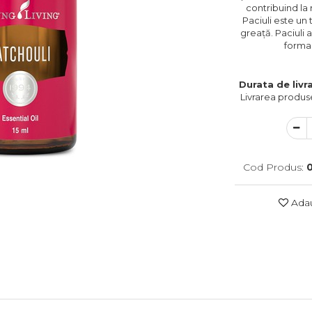
contribuind la
Paciuli este un
greață. Paciuli 
forma 
Durata de livra
Livrarea produse
Cod Produs:
Adau