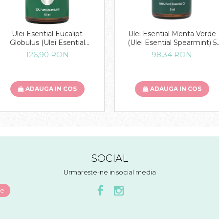
Ulei Esential Eucalipt
Ulei Esential Menta Verde
Globulus (Ulei Esential
(Ulei Esential Spearmint) 5
Eucalyptus Globulus) 15 ML
ML
126,90 RON
98,34 RON
ADAUGA IN COS
ADAUGA IN COS
SOCIAL
Urmareste-ne in social media