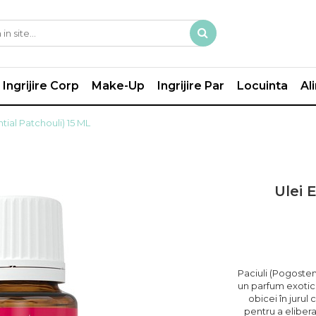
Ingrijire Corp
Make-Up
Ingrijire Par
Locuinta
Al
ntial Patchouli) 15 ML
Ulei E
Paciuli (Pogostem
un parfum exotic, 
obicei în jurul
pentru a elibera