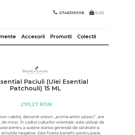
0746516998
0,00
imente
Accesorii
Promotii
Colectii
sential Paciuli (Ulei Esential
Patchouli) 15 ML
299,27 RON
on cablin), denumit uneori „aroma anilor șaizeci”, are
de mosc. În cadrul culturilor orientale, este utilizat de
 casei pentru a susține starea generală de sănătate și
 emoțiile negative. Este foarte benefic pentru piele,