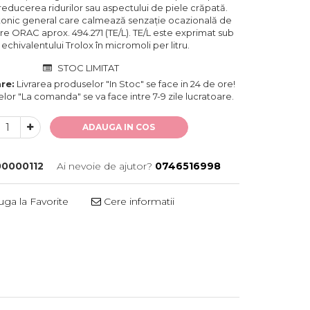
 reducerea ridurilor sau aspectului de piele crăpată.
 tonic general care calmează senzație ocazională de
are ORAC aprox. 494.271 (TE/L). TE/L este exprimat sub
echivalentului Trolox în micromoli per litru.
STOC LIMITAT
re:
Livrarea produselor "In Stoc" se face in 24 de ore!
lor "La comanda" se va face intre 7-9 zile lucratoare.
ADAUGA IN COS
00000112
Ai nevoie de ajutor?
0746516998
ga la Favorite
Cere informatii