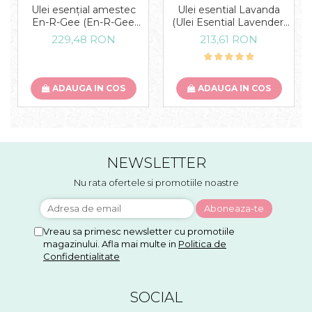
Ulei esențial amestec
Ulei esential Lavanda
En-R-Gee (En-R-Gee
(Ulei Esential Lavender)
Essential Oil Blend) 15 ML
15 ML
229,48 RON
213,61 RON
ADAUGA IN COS
ADAUGA IN COS
NEWSLETTER
Nu rata ofertele si promotiile noastre
Vreau sa primesc newsletter cu promotiile
magazinului. Afla mai multe in
Politica de
Confidentialitate
SOCIAL