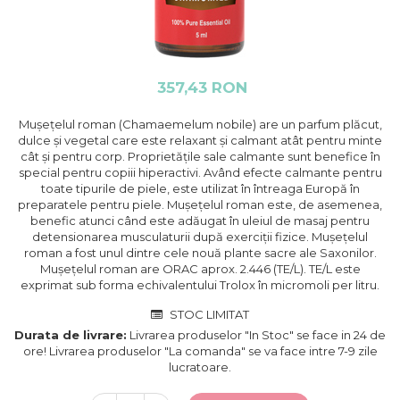
357,43 RON
Mușețelul roman (Chamaemelum nobile) are un parfum plăcut,
dulce și vegetal care este relaxant și calmant atât pentru minte
cât și pentru corp. Proprietățile sale calmante sunt benefice în
special pentru copiii hiperactivi. Având efecte calmante pentru
toate tipurile de piele, este utilizat în întreaga Europă în
preparatele pentru piele. Mușețelul roman este, de asemenea,
benefic atunci când este adăugat în uleiul de masaj pentru
detensionarea musculaturii după exerciții fizice. Mușețelul
roman a fost unul dintre cele nouă plante sacre ale Saxonilor.
Mușețelul roman are ORAC aprox. 2.446 (TE/L). TE/L este
exprimat sub forma echivalentului Trolox în micromoli per litru.
STOC LIMITAT
Durata de livrare:
Livrarea produselor "In Stoc" se face in 24 de
ore! Livrarea produselor "La comanda" se va face intre 7-9 zile
lucratoare.