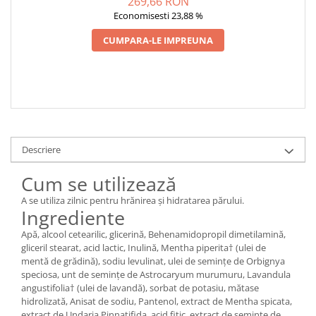
269,66 RON
Economisesti 23,88 %
CUMPARA-LE IMPREUNA
Descriere
Cum se utilizează
A se utiliza zilnic pentru hrănirea și hidratarea părului.
Ingrediente
Apă, alcool cetearilic, glicerină, Behenamidopropil dimetilamină,
gliceril stearat, acid lactic, Inulină, Mentha piperita† (ulei de
mentă de grădină), sodiu levulinat, ulei de semințe de Orbignya
speciosa, unt de semințe de Astrocaryum murumuru, Lavandula
angustifolia† (ulei de lavandă), sorbat de potasiu, mătase
hidrolizată, Anisat de sodiu, Pantenol, extract de Mentha spicata,
extract de Undaria Pinnatifida, acid fitic, extract de semințe de