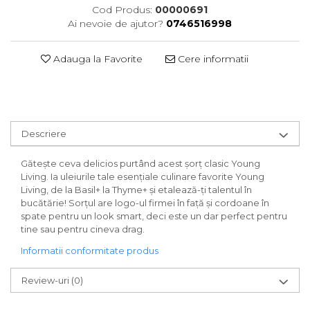
Cod Produs:
00000691
Ai nevoie de ajutor?
0746516998
Adauga la Favorite
Cere informatii
Descriere
Gătește ceva delicios purtând acest șorț clasic Young
Living. Ia uleiurile tale esențiale culinare favorite Young
Living, de la Basil+ la Thyme+ și etalează-ți talentul în
bucătărie! Sorțul are logo-ul firmei în față și cordoane în
spate pentru un look smart, deci este un dar perfect pentru
tine sau pentru cineva drag.
Informatii conformitate produs
Review-uri
(0)