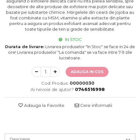
asigurând o exfoliere delicată care nu irită pielea sensibilă, spre
deosebire de alte produse de exfoliere mai puțin delicate sau
bazate pe substanțe chimice. Mărgelele din ceară de jojoba au
fost combinate cu MSM, vitamine și alte extracte din plante
pentru a asigura un produs exfoliant avansat adecvat pentru
toate tipurile de ten și grade de sensibilitate.
IN STOC
Durata de livrare:
Livrarea produselor "In Stoc" se face in 24 de
ore! Livrarea produselor "La comanda" se va face intre 7-9 zile
lucratoare.
ADAUGA IN COS
Cod Produs:
00000030
Ai nevoie de ajutor?
0746516998
Adauga la Favorite
Cere informatii
Descriere