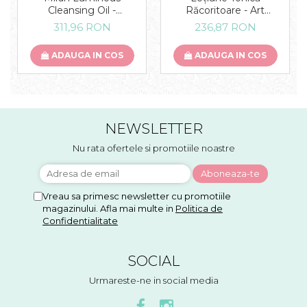
Cleansing Oil -
Răcoritoare - Art
demachiant pe baza de
Refreshing toner
311,96 RON
236,87 RON
ulei
ADAUGA IN COS
ADAUGA IN COS
NEWSLETTER
Nu rata ofertele si promotiile noastre
Vreau sa primesc newsletter cu promotiile
magazinului. Afla mai multe in
Politica de
Confidentialitate
SOCIAL
Urmareste-ne in social media