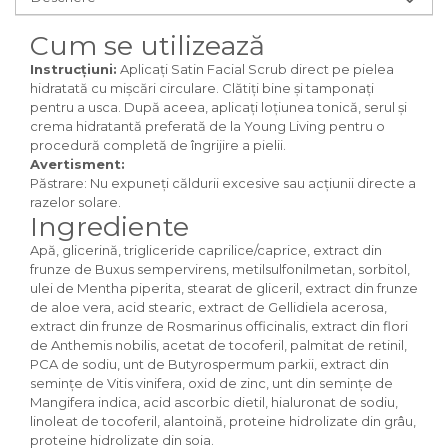
Cum se utilizează
Instrucțiuni:
Aplicați Satin Facial Scrub direct pe pielea
hidratată cu mișcări circulare. Clătiți bine și tamponați
pentru a usca. După aceea, aplicați loțiunea tonică, serul și
crema hidratantă preferată de la Young Living pentru o
procedură completă de îngrijire a pielii.
Avertisment:
Păstrare: Nu expuneți căldurii excesive sau acțiunii directe a
razelor solare.
Ingrediente
Apă, glicerină, trigliceride caprilice/caprice, extract din
frunze de Buxus sempervirens, metilsulfonilmetan, sorbitol,
ulei de Mentha piperita, stearat de gliceril, extract din frunze
de aloe vera, acid stearic, extract de Gellidiela acerosa,
extract din frunze de Rosmarinus officinalis, extract din flori
de Anthemis nobilis, acetat de tocoferil, palmitat de retinil,
PCA de sodiu, unt de Butyrospermum parkii, extract din
semințe de Vitis vinifera, oxid de zinc, unt din semințe de
Mangifera indica, acid ascorbic dietil, hialuronat de sodiu,
linoleat de tocoferil, alantoină, proteine hidrolizate din grâu,
proteine hidrolizate din soia.