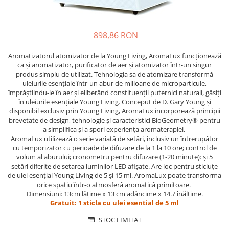
898,86 RON
Aromatizatorul atomizator de la Young Living, AromaLux funcționează
ca și aromatizator, purificator de aer și atomizator într-un singur
produs simplu de utilizat. Tehnologia sa de atomizare transformă
uleiurile esențiale într-un abur de milioane de microparticule,
împrăștiindu-le în aer și eliberând constituenții puternici naturali, găsiți
în uleiurile esențiale Young Living. Conceput de D. Gary Young și
disponibil exclusiv prin Young Living, AromaLux incorporează principii
brevetate de design, tehnologie și caracteristici BioGeometry® pentru
a simplifica și a spori experiența aromaterapiei.
AromaLux utilizează o serie variată de setări, inclusiv un întrerupător
cu temporizator cu perioade de difuzare de la 1 la 10 ore; control de
volum al aburului; cronometru pentru difuzare (1-20 minute): și 5
setări diferite de setarea luminilor LED afișate. Are loc pentru sticluțe
de ulei esențial Young Living de 5 și 15 ml. AromaLux poate transforma
orice spațiu într-o atmosferă aromatică primitoare.
Dimensiuni: 13cm lățime x 13 cm adâncime x 14.7 înălțime.
Gratuit: 1 sticla cu ulei esential de 5 ml
STOC LIMITAT