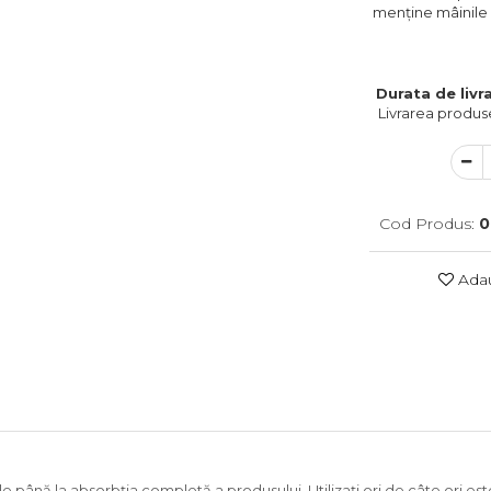
menține mâinile c
Durata de livra
Livrarea produse
Cod Produs:
0
Adau
le până la absorbţia completă a produsului. Utilizaţi ori de câte ori est