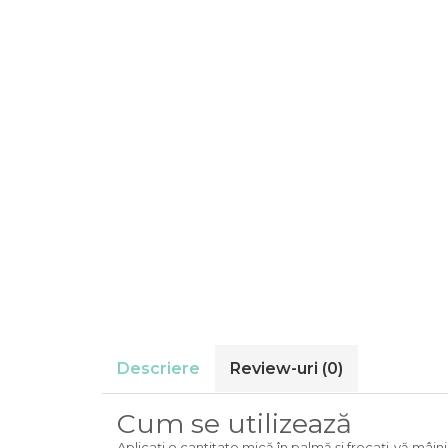
Descriere
Review-uri
(0)
Cum se utilizează
Aplicaţi o cantitate mică în palmă şi frecaţi-vă mâini