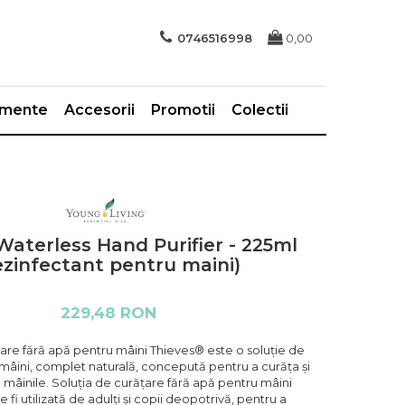
0746516998
0,00
imente
Accesorii
Promotii
Colectii
Waterless Hand Purifier - 225ml
ezinfectant pentru maini)
229,48 RON
țare fără apă pentru mâini Thieves® este o soluție de
mâini, complet naturală, concepută pentru a curăța și
mâinile. Soluția de curățare fără apă pentru mâini
 fi utilizată de adulți și copii deopotrivă, pentru a