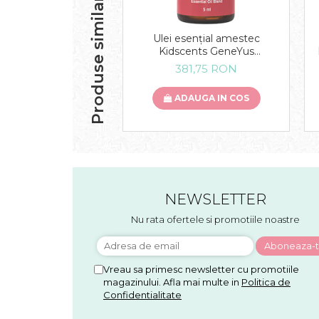
Produse similare
Ulei esențial amestec
Kidscents GeneYus
(Kidscents GeneYus
381,75 RON
Essential Oil Blend) 5 ML
ADAUGA IN COS
NEWSLETTER
Nu rata ofertele si promotiile noastre
Vreau sa primesc newsletter cu promotiile
magazinului. Afla mai multe in
Politica de
Confidentialitate