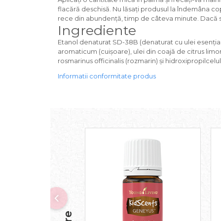
flacără deschisă. Nu lăsați produsul la îndemâna copiil
rece din abundenţă, timp de câteva minute. Dacă s
Ingrediente
Etanol denaturat SD-38B (denaturat cu ulei esențial
aromaticum (cuișoare), ulei din coajă de citrus limo
rosmarinus officinalis (rozmarin) și hidroxipropilcelu
Informatii conformitate produs