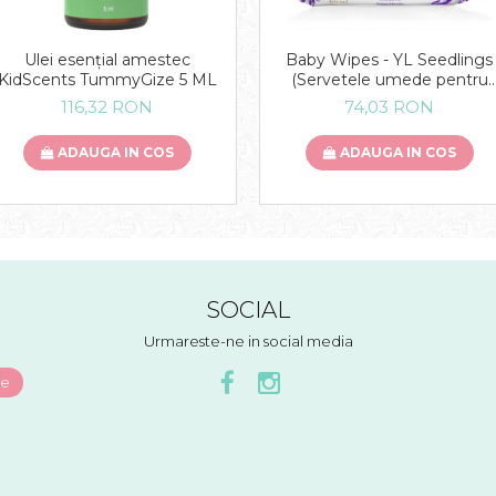
Ulei esențial amestec
Baby Wipes - YL Seedlings
KidScents TummyGize 5 ML
(Servetele umede pentru
bebelusi)
116,32 RON
74,03 RON
ADAUGA IN COS
ADAUGA IN COS
SOCIAL
Urmareste-ne in social media