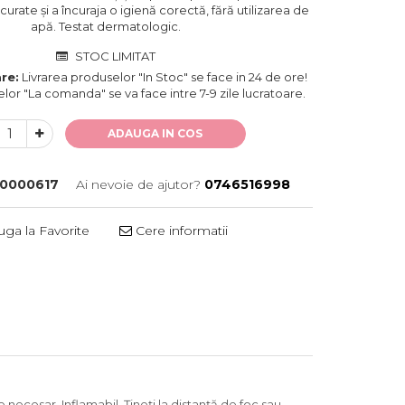
urate și a încuraja o igienă corectă, fără utilizarea de
apă. Testat dermatologic.
STOC LIMITAT
re:
Livrarea produselor "In Stoc" se face in 24 de ore!
lor "La comanda" se va face intre 7-9 zile lucratoare.
ADAUGA IN COS
0000617
Ai nevoie de ajutor?
0746516998
ga la Favorite
Cere informatii
e necesar. Inflamabil. Ţineţi la distanţă de foc sau