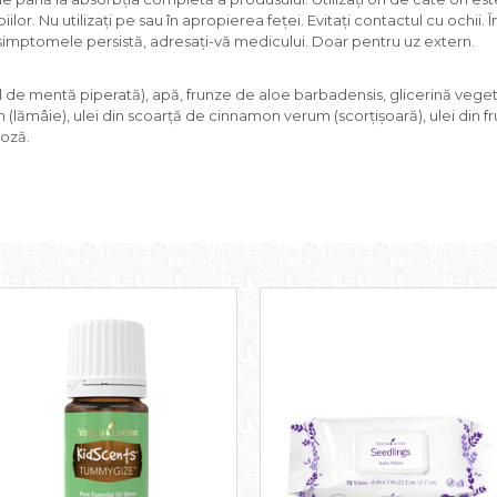
or. Nu utilizați pe sau în apropierea feței. Evitaţi contactul cu ochii. Î
imptomele persistă, adresați-vă medicului. Doar pentru uz extern.
 de mentă piperată), apă, frunze de aloe barbadensis, glicerină vegeta
n (lămâie), ulei din scoarță de cinnamon verum (scorțișoară), ulei din f
loză.