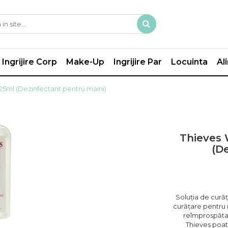
Ingrijire Corp
Make-Up
Ingrijire Par
Locuinta
Al
225ml (Dezinfectant pentru maini)
Thieves 
(D
Soluția de cură
curățare pentru 
reîmprospăta 
Thieves poate