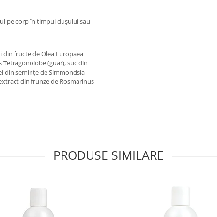
sul pe corp în timpul dușului sau
ei din fructe de Olea Europaea
s Tetragonolobe (guar), suc din
ulei din semințe de Simmondsia
i extract din frunze de Rosmarinus
PRODUSE SIMILARE