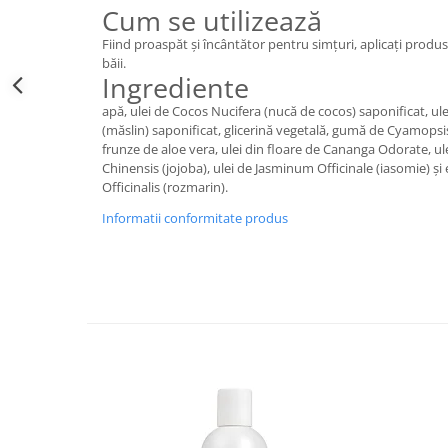
Cum se utilizează
Fiind proaspăt și încântător pentru simțuri, aplicați produ
băii.
Ingrediente
apă, ulei de Cocos Nucifera (nucă de cocos) saponificat, ul
(măslin) saponificat, glicerină vegetală, gumă de Cyamopsi
frunze de aloe vera, ulei din floare de Cananga Odorate, 
Chinensis (jojoba), ulei de Jasminum Officinale (iasomie) ș
Officinalis (rozmarin).
Informatii conformitate produs