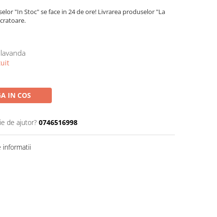
lor "In Stoc" se face in 24 de ore! Livrarea produselor "La
ucratoare.
 lavanda
uit
A IN COS
ie de ajutor?
0746516998
informatii