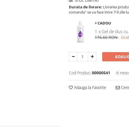
STOC LIMITAT
Durata de livrare:
Livrarea produse
comanda" se va face intre 7-9 zile l
+ CADOU
1 x Gel de dus cu
176,60 RON
Grat
ADAUG
Cod Produs:
00000541
Ai nevo
Adauga la Favorite
Cere 