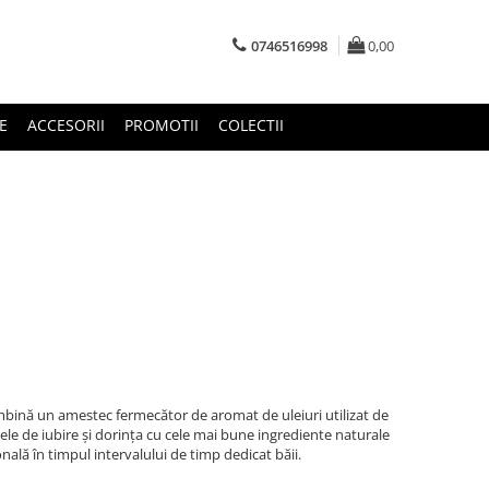
0746516998
0,00
E
ACCESORII
PROMOTII
COLECTII
mbină un amestec fermecător de aromat de uleiuri utilizat de
le de iubire și dorința cu cele mai bune ingrediente naturale
ală în timpul intervalului de timp dedicat băii.