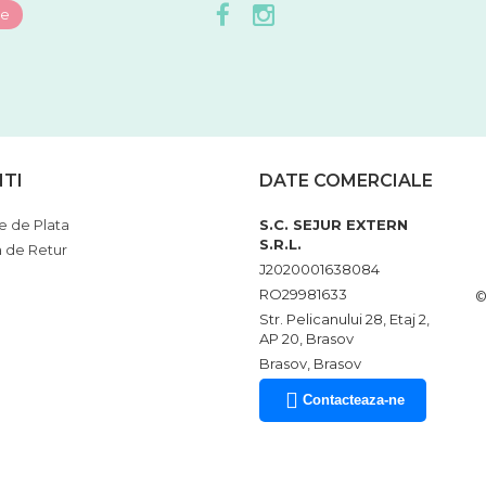
NTI
DATE COMERCIALE
 de Plata
S.C. SEJUR EXTERN
S.R.L.
a de Retur
J2020001638084
RO29981633
©
Str. Pelicanului 28, Etaj 2,
AP 20, Brasov
Brasov, Brasov
Contacteaza-ne