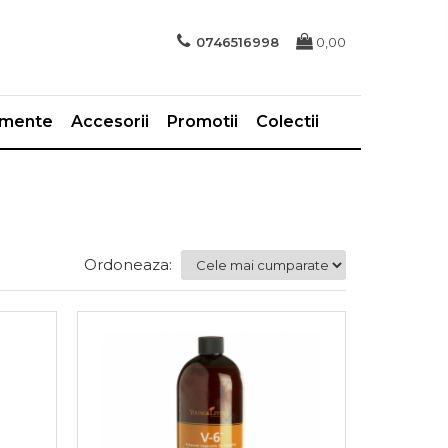
0746516998
0,00
imente
Accesorii
Promotii
Colectii
Ordoneaza: