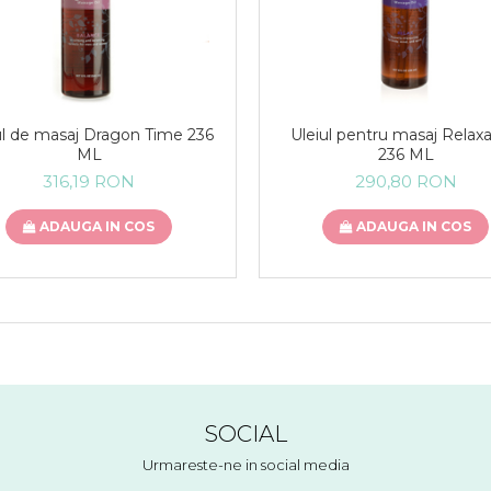
ul de masaj Dragon Time 236
Uleiul pentru masaj Relaxa
ML
236 ML
316,19 RON
290,80 RON
ADAUGA IN COS
ADAUGA IN COS
SOCIAL
Urmareste-ne in social media