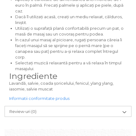
euro în palmă. Frecați palmele și aplicați pe piele, după
caz.
Dacă îl utilizați acasă, creați un mediu relaxat, călduros,
liniștit.
Utilizați o suprafață plană confortabilă precum un pat, o
masă de masaj sau un covoraș pentru podea.
În cazul unui masaj al picioare, rugați persoana căreia îi
faceți masajul să se sprijine pe o pernă mare (pe o
canapea sau pat) pentru a-și relaxa complet întregul
corp.
Selectați muzică relaxantă pentru a vă relaxa în timpul
masajului.
Ingrediente
Lavandă, salvie, coada șoricelului, fenicul, ylang ylang,
iasomie, salvie muscat
Informatii conformitate produs
Review-uri
(0)