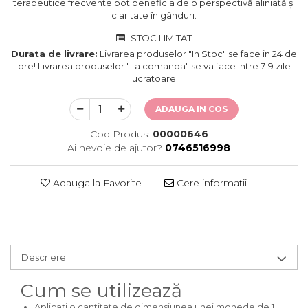
terapeutice frecvente pot beneficia de o perspectivă aliniată și
claritate în gânduri.
STOC LIMITAT
Durata de livrare:
Livrarea produselor "In Stoc" se face in 24 de
ore! Livrarea produselor "La comanda" se va face intre 7-9 zile
lucratoare.
ADAUGA IN COS
Cod Produs:
00000646
Ai nevoie de ajutor?
0746516998
Adauga la Favorite
Cere informatii
Descriere
Cum se utilizează
Aplicați o cantitate de dimensiunea unei monede de 1