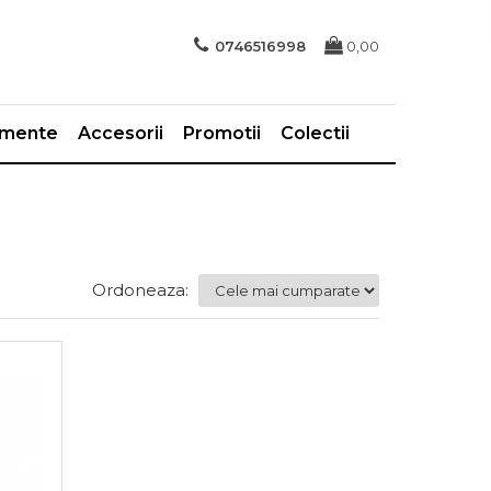
0746516998
0,00
imente
Accesorii
Promotii
Colectii
Ordoneaza: