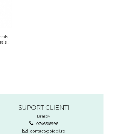
rals
rals
den
SUPORT CLIENTI
Brasov
0746516998
contact@biooil.ro