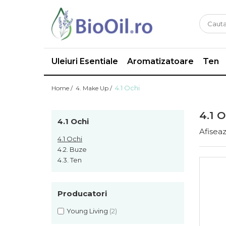
Uleiuri Esentiale
Aromatizatoare
Ten
4.1 Ochi
Home /
4. Make Up /
4.1 O
4.1 Ochi
Afiseaz
4.1 Ochi
4.2. Buze
4.3. Ten
Producatori
Young Living
(2)