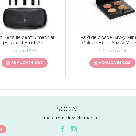
t Pensule pentru machiat
Fard de ploape Savvy Mine
(Essential Brush Set)
Golden Hour (Savvy Mine
Eyeshadow Palette – Gol
651,96 RON
434,63 RON
Hour)
ADAUGA IN COS
ADAUGA IN COS
SOCIAL
Urmareste-ne in social media