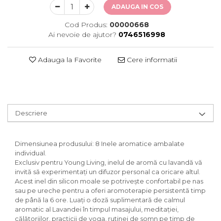
ADAUGA IN COS
Cod Produs:
00000668
Ai nevoie de ajutor?
0746516998
Adauga la Favorite
Cere informatii
Descriere
Dimensiunea produsului: 8 Inele aromatice ambalate
individual.
Exclusiv pentru Young Living, inelul de aromă cu lavandă vă
invită să experimentați un difuzor personal ca oricare altul.
Acest inel din silicon moale se potrivește confortabil pe nas
sau pe ureche pentru a oferi aromoterapie persistentă timp
de până la 6 ore. Luați o doză suplimentară de calmul
aromatic al Lavandei în timpul masajului, meditației,
călătoriilor, practicii de yoga, rutinei de somn pe timp de