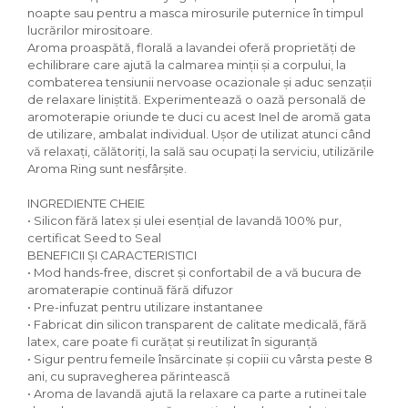
noapte sau pentru a masca mirosurile puternice în timpul
lucrărilor mirositoare.
Aroma proaspătă, florală a lavandei oferă proprietăți de
echilibrare care ajută la calmarea minții și a corpului, la
combaterea tensiunii nervoase ocazionale și aduc senzații
de relaxare liniștită. Experimentează o oază personală de
aromoterapie oriunde te duci cu acest Inel de aromă gata
de utilizare, ambalat individual. Ușor de utilizat atunci când
vă relaxați, călătoriți, la sală sau ocupați la serviciu, utilizările
Aroma Ring sunt nesfârșite.
INGREDIENTE CHEIE
• Silicon fără latex și ulei esențial de lavandă 100% pur,
certificat Seed to Seal
BENEFICII ȘI CARACTERISTICI
• Mod hands-free, discret și confortabil de a vă bucura de
aromaterapie continuă fără difuzor
• Pre-infuzat pentru utilizare instantanee
• Fabricat din silicon transparent de calitate medicală, fără
latex, care poate fi curățat și reutilizat în siguranță
• Sigur pentru femeile însărcinate și copiii cu vârsta peste 8
ani, cu supravegherea părintească
• Aroma de lavandă ajută la relaxare ca parte a rutinei tale