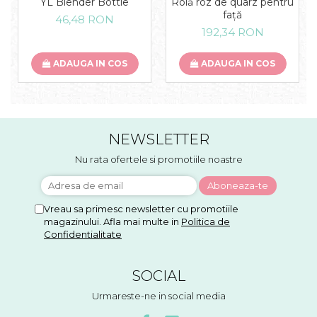
YL Blender Bottle
Rolă roz de quarz pentru
față
46,48 RON
192,34 RON
ADAUGA IN COS
ADAUGA IN COS
NEWSLETTER
Nu rata ofertele si promotiile noastre
Vreau sa primesc newsletter cu promotiile
magazinului. Afla mai multe in
Politica de
Confidentialitate
SOCIAL
Urmareste-ne in social media