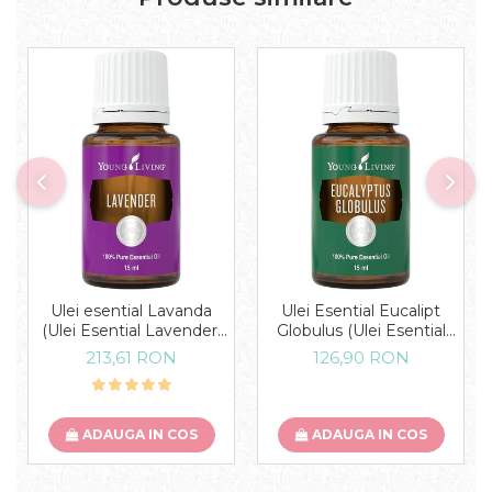
Ulei esential Lavanda
Ulei Esential Eucalipt
(Ulei Esential Lavender)
Globulus (Ulei Esential
15 ML
Eucalyptus Globulus) 15
213,61 RON
126,90 RON
ML
ADAUGA IN COS
ADAUGA IN COS