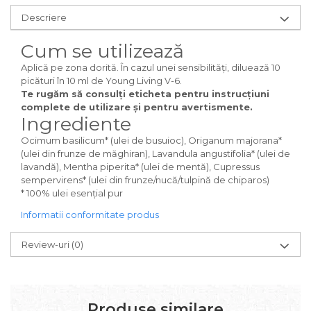
Descriere
Cum se utilizează
Aplică pe zona dorită. În cazul unei sensibilități, diluează 10
picături în 10 ml de Young Living V-6.
Te rugăm să consulți eticheta pentru instrucțiuni
complete de utilizare și pentru avertismente.
Ingrediente
Ocimum basilicum* (ulei de busuioc), Origanum majorana*
(ulei din frunze de măghiran), Lavandula angustifolia* (ulei de
lavandă), Mentha piperita* (ulei de mentă), Cupressus
sempervirens* (ulei din frunze/nucă/tulpină de chiparos)
* 100% ulei esențial pur
Informatii conformitate produs
Review-uri
(0)
Produse similare