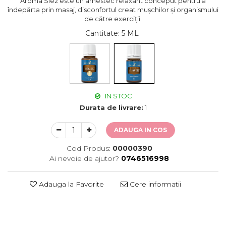
Aroma Siez este un amestec relaxant conceput pentru a
îndepărta prin masaj, disconfortul creat mușchilor și organismului
de către exerciții.
Cantitate
: 5 ML
IN STOC
Durata de livrare:
1
ADAUGA IN COS
Cod Produs:
00000390
Ai nevoie de ajutor?
0746516998
Adauga la Favorite
Cere informatii