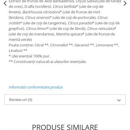
Extract de frunze de
Aloe Barbadensis
,
Oryza Sativa
(ulei de tărâțe
de orez), D-alfa tocoferol,
Citrus latifolia
* (ulei de coji de
limete),
Backhousia citriodora
* (ulei de frunze de mirt
lămâios),
Citrus sinensis
* (ulei de coji de portocale),
Citrus
nobilis
* (ulei de coji de tangerine),
Citrus paradisi
* (ulei de coji de
grepfrut),
Citrus limon
* (ulei de coji de lămâi),
Citrus reticulata
*
(ulei de coji de mandarine),
Mentha spicata
* (ulei de frunze de
mentă verde)
Poate conține: Citral **, Citronellol **, Geraniol **, Limonene **,
Linalool **
* Ulei esențial 100% pur.
** Constituenți naturali ai uleiurilor esențiale.
Informatii conformitate produs
Review-uri
(0)
PRODUSE SIMILARE