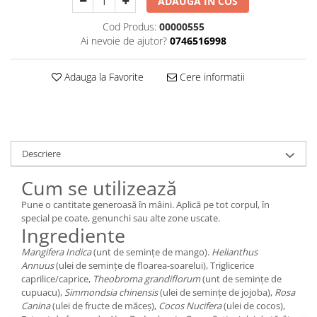
ADAUGA IN COS
Cod Produs:
00000555
Ai nevoie de ajutor?
0746516998
Adauga la Favorite
Cere informatii
Descriere
Cum se utilizează
Pune o cantitate generoasă în mâini. Aplică pe tot corpul, în
special pe coate, genunchi sau alte zone uscate.
Ingrediente
Mangifera Indica
(unt de semințe de mango).
Helianthus
Annuus
(ulei de semințe de floarea-soarelui), Triglicerice
caprilice/caprice,
Theobroma grandiflorum
(unt de semințe de
cupuacu),
Simmondsia chinensis
(ulei de semințe de jojoba),
Rosa
Canina
(ulei de fructe de măceș),
Cocos Nucifera
(ulei de cocos),