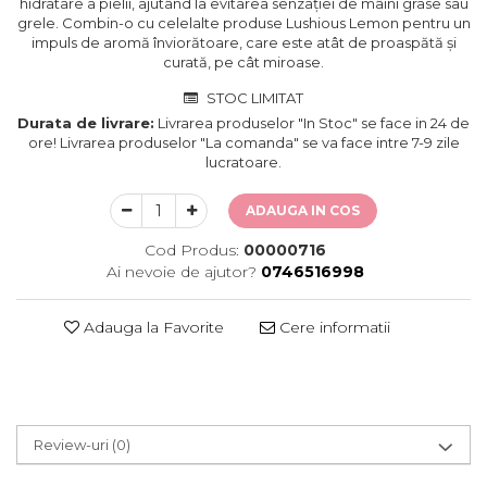
hidratare a pielii, ajutând la evitarea senzației de mâini grase sau
grele. Combin-o cu celelalte produse Lushious Lemon pentru un
impuls de aromă înviorătoare, care este atât de proaspătă și
curată, pe cât miroase.
STOC LIMITAT
Durata de livrare:
Livrarea produselor "In Stoc" se face in 24 de
ore! Livrarea produselor "La comanda" se va face intre 7-9 zile
lucratoare.
ADAUGA IN COS
Cod Produs:
00000716
Ai nevoie de ajutor?
0746516998
Adauga la Favorite
Cere informatii
Review-uri
(0)