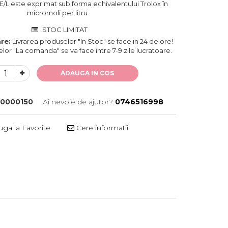
TE/L este exprimat sub forma echivalentului Trolox în
micromoli per litru.
STOC LIMITAT
re:
Livrarea produselor "In Stoc" se face in 24 de ore!
lor "La comanda" se va face intre 7-9 zile lucratoare.
ADAUGA IN COS
0000150
Ai nevoie de ajutor?
0746516998
ga la Favorite
Cere informatii