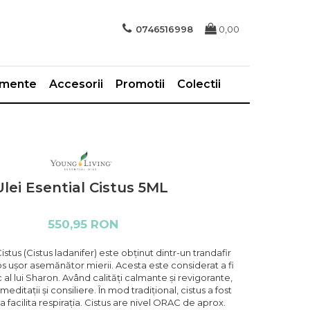
0746516998
0,00
imente
Accesorii
Promotii
Colectii
Ulei Esential Cistus 5ML
550,95 RON
Cistus (Cistus ladanifer) este obținut dintr-un trandafir
s ușor asemănător mierii. Acesta este considerat a fi
ic al lui Sharon. Având calități calmante și revigorante,
meditații și consiliere. În mod tradițional, cistus a fost
 a facilita respirația. Cistus are nivel ORAC de aprox.