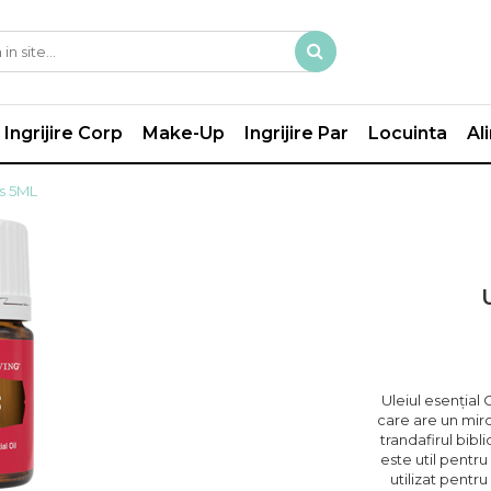
Ingrijire Corp
Make-Up
Ingrijire Par
Locuinta
Al
us 5ML
Uleiul esențial 
care are un miro
trandafirul bibl
este util pentru 
utilizat pentru