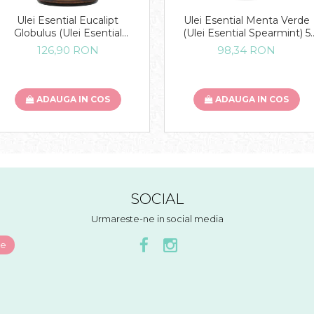
Ulei Esential Eucalipt
Ulei Esential Menta Verde
Globulus (Ulei Esential
(Ulei Esential Spearmint) 5
Eucalyptus Globulus) 15 ML
ML
126,90 RON
98,34 RON
ADAUGA IN COS
ADAUGA IN COS
SOCIAL
Urmareste-ne in social media