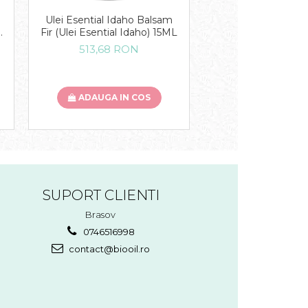
Ulei Esential Idaho Balsam
Ulei Esential Busu
Fir (Ulei Esential Idaho) 15ML
Esential Basil)
513,68 RON
219,96 R
ADAUGA IN COS
ADAUGA IN
SUPORT CLIENTI
Brasov
0746516998
contact@biooil.ro