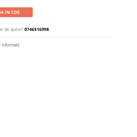
A IN COS
ie de ajutor?
0746516998
informatii