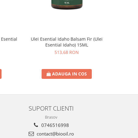
 Esential
Ulei Esential Idaho Balsam Fir (Ulei
Ulei Esenti
Esential Idaho) 15ML
513,68 RON
ADAUGA IN COS
SUPORT CLIENTI
Brasov
0746516998
contact@biooil.ro