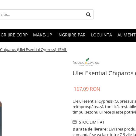
NGRIJIRE CORP
MAKE-UP
INGRIJIRE PAR
LOCUINTA
ALIMENT
l Chiparos (Ulei Esential Cypress) 15ML
Ulei Esential Chiparos
167,09 RON
Uleiul esențial Cypress (Cupressus
reîmprospătează, tonifică, restabileș
timpul sezonului rece și este potrivi
STOC LIMITAT
Durata de livrare:
Livrarea produse
comanda" se va face intre 7-9 zile l