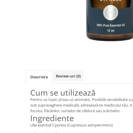
Review-uri
(0)
Descriere
Cum se utilizează
Pentru uz topic și/sau uz aromatic. Posibilă sensibilitate a pi
sub supraveghere medicală, adresează-te medicului tău. A n
focului, flăcărilor, surselor de căldură sau scânteilor.
Ingrediente
Ulei esențial Cypress (Cupressus sempervirens)