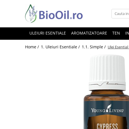
ULEIURI ESENTIALE
AROMATIZATOARE
TEN
I
Home /
1. Uleiuri Esentiale /
1.1. Simple /
Ulei Esentia