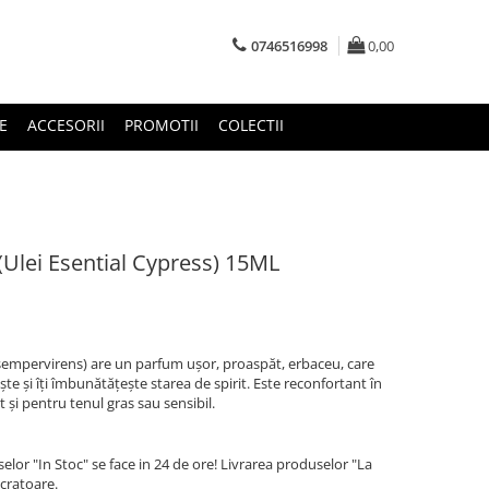
0746516998
0,00
E
ACCESORII
PROMOTII
COLECTII
 (Ulei Esential Cypress) 15ML
 sempervirens) are un parfum ușor, proaspăt, erbaceu, care
te și îți îmbunătățește starea de spirit. Este reconfortant în
t și pentru tenul gras sau sensibil.
lor "In Stoc" se face in 24 de ore! Livrarea produselor "La
ucratoare.